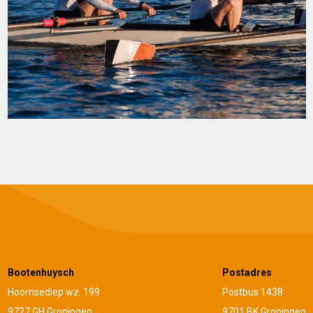
Bootenhuysch
Postadres
Hoornsediep wz. 199
Postbus 1438
9727 GH Groningen
9701 BK Groningen