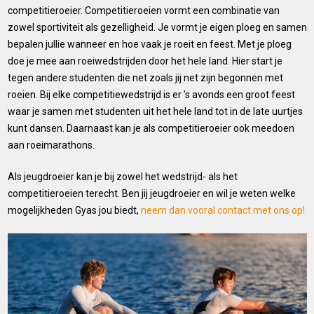
competitieroeier. Competitieroeien vormt een combinatie van
zowel sportiviteit als gezelligheid. Je vormt je eigen ploeg en samen
bepalen jullie wanneer en hoe vaak je roeit en feest. Met je ploeg
doe je mee aan roeiwedstrijden door het hele land. Hier start je
tegen andere studenten die net zoals jij net zijn begonnen met
roeien. Bij elke competitiewedstrijd is er ’s avonds een groot feest
waar je samen met studenten uit het hele land tot in de late uurtjes
kunt dansen. Daarnaast kan je als competitieroeier ook meedoen
aan roeimarathons.
Als jeugdroeier kan je bij zowel het wedstrijd- als het
competitieroeien terecht. Ben jij jeugdroeier en wil je weten welke
mogelijkheden Gyas jou biedt,
neem dan vooral contact met ons op!