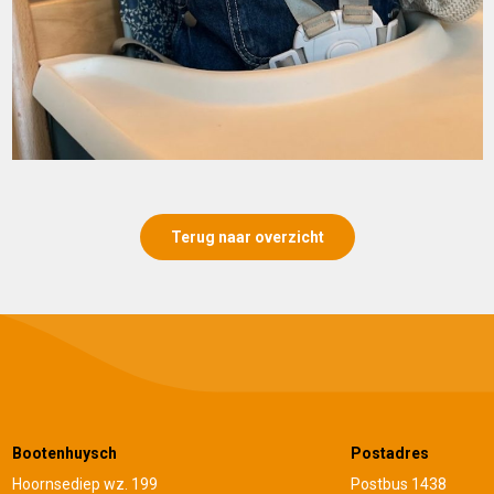
Terug naar overzicht
Bootenhuysch
Postadres
Hoornsediep wz. 199
Postbus 1438