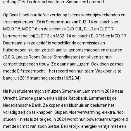
getongd.” Het is de start van team Simone en Lammert.
Op Gyas bloeit hun liefde verder op tijdens wedstrijdweekenden en
trainingskampen. Zo is Simone stuur van EJZ ‘14 en coach van
MGLD ‘15, MGZ ‘16 en de selecties EJD, EJL, EJLD en EJZ ‘17.
Lammert roeit bij EJZ ‘13 en MGZ ‘14 en coacht EJD ‘16 en MGD ‘17.
Daarnaast zijn ze actief in verschillende commissies en
hulpgroepen, sluiten ze zich aan bij genootschappen en disputen
(D.G.G. Ladies Room, Baios, Strandkasten) en blijven ze hun
competitieploegen trouw. Ze gaan naar Luzern. Ook doen ze mee
met de Elfstedentocht – het record van hun team Vaak ben je te
bang, uit 2019 staat nog steeds (16:52:34).
Na hun studententijd verhuizen Simone en Lammert in 2019 naar
Utrecht. Simone gaat werken bij de Rabobank, Lammert bij de
Nederlandsche Bank. Ze kopen een klushuis en besluiten het
volledig zelf op te knappen. Slopen, vloerverwarming, elektra, riool,
stucen – niets is ze te gek. In 2024 wordt hun powerteam uitgebreid
met de komst van zoon Sietse. Een vrolijk, energiek ventje met een